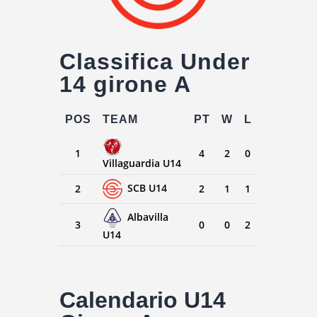
Classifica Under
14 girone A
POS
TEAM
PT
W
L
1
4
2
0
Villaguardia U14
SCB U14
2
2
1
1
Albavilla
3
0
0
2
U14
Calendario U14