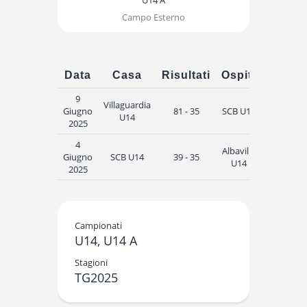
Campo Esterno
Data
Casa
Risultati
Ospiti
Ora
9
Villaguardia
Giugno
81 - 35
SCB U14
19:15
U14
2025
4
Albavilla
Giugno
SCB U14
39 - 35
19:15
U14
2025
Campionati
U14, U14 A
Stagioni
TG2025