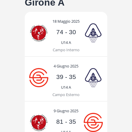
Girone A
18 Maggio 2025
74
-
30
U14 A
Campo Interno
4 Giugno 2025
39
-
35
U14 A
Campo Esterno
9 Giugno 2025
81
-
35
U14 A