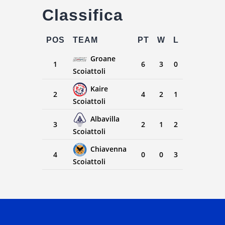
Classifica
POS
TEAM
PT
W
L
Groane
1
6
3
0
Scoiattoli
Kaire
2
4
2
1
Scoiattoli
Albavilla
3
2
1
2
Scoiattoli
Chiavenna
4
0
0
3
Scoiattoli