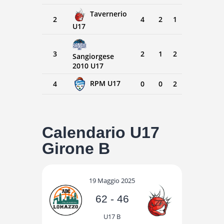
Tavernerio
2
4
2
1
U17
3
2
1
2
Sangiorgese
2010 U17
RPM U17
4
0
0
2
Calendario U17
Girone B
19 Maggio 2025
62
-
46
U17 B