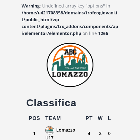
Warning
: Undefined array key "options" in
/home/u421708358/domains/trofeogiovani.i
t/public_html/wp-
content/plugins/trx_addons/components/ap
i/elementor/elementor.php
on line
1266
Classifica
POS
TEAM
PT
W
L
Lomazzo
1
4
2
0
U17