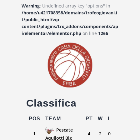
Warning
: Undefined array key "options" in
/home/u421708358/domains/trofeogiovani.i
t/public_html/wp-
content/plugins/trx_addons/components/ap
i/elementor/elementor.php
on line
1266
Classifica
POS
TEAM
PT
W
L
Pescate
1
4
2
0
Aquilotti Big