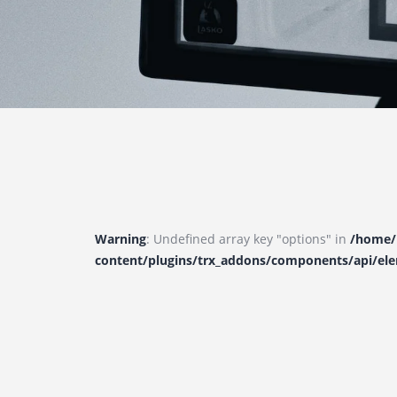
Warning
: Undefined array key "options" in
/home/u
content/plugins/trx_addons/components/api/el