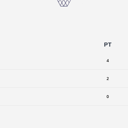
PT
4
2
0