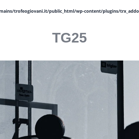
CLASSIFICHE
ains/trofeogiovani.it/public_html/wp-content/plugins/trx_ad
CALENDARI
TG25