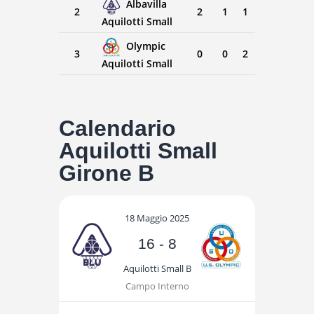
Albavilla
2
2
1
1
Aquilotti Small
Olympic
3
0
0
2
Aquilotti Small
Calendario
Aquilotti Small
Girone B
18 Maggio 2025
16
-
8
Aquilotti Small B
Campo Interno