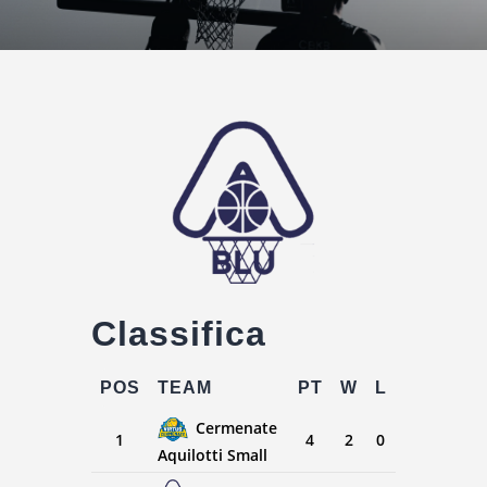
Classifica
POS
TEAM
PT
W
L
Cermenate
1
4
2
0
Aquilotti Small