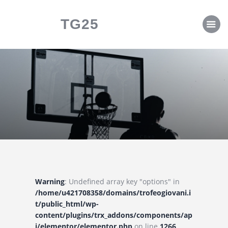
CLASSIFICHE
TG25
CALENDARI
Warning
: Undefined array key "options" in
/home/u421708358/domains/trofeogiovani.i
t/public_html/wp-
content/plugins/trx_addons/components/ap
i/elementor/elementor.php
on line
1266