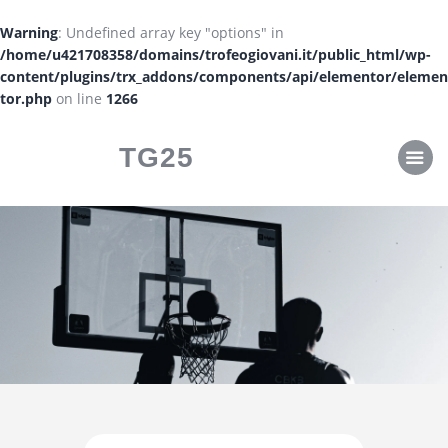
CLASSIFICHE
Warning
: Undefined array key "options" in
CALENDARI
/home/u421708358/domains/trofeogiovani.it/public_html/wp-
content/plugins/trx_addons/components/api/elementor/elemen
tor.php
on line
1266
TG25