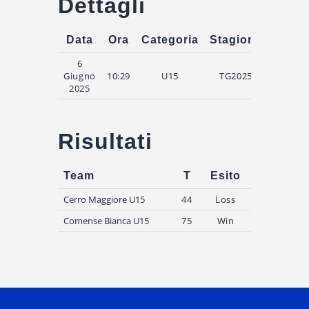
Dettagli
Data
Ora
Categoria
Stagione
Match
6
Semifi
Giugno
10:29
U15
TG2025
Go
2025
Risultati
Team
T
Esito
Cerro Maggiore U15
44
Loss
Comense Bianca U15
75
Win