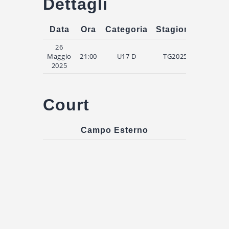
Dettagli
Data
Ora
Categoria
Stagione
Tempo
26
Maggio
21:00
U17 D
TG2025
2025
Court
Campo Esterno