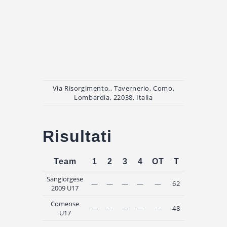
Via Risorgimento,, Tavernerio, Como,
Lombardia, 22038, Italia
Risultati
Team
1
2
3
4
OT
T
Esito
Sangiorgese
—
—
—
—
—
62
Win
2009 U17
Comense
—
—
—
—
—
48
Loss
U17