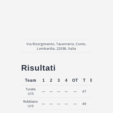
Via Risorgimento, Tavernerio, Como,
Lombardia, 22038, Italia
Risultati
Team
1
2
3
4
OT
T
Esito
Turate
—
—
—
—
—
47
Loss
U15
Robbiano
—
—
—
—
—
49
Win
U15