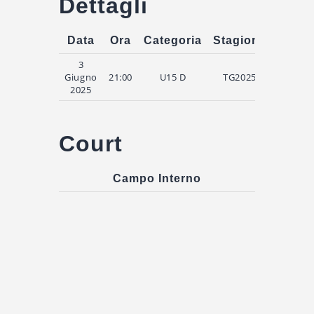
Dettagli
Data
Ora
Categoria
Stagione
Tempo
3
Giugno
21:00
U15 D
TG2025
4
2025
Court
Campo Interno