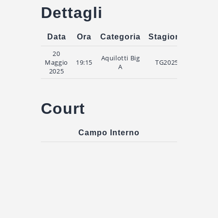
Dettagli
Data
Ora
Categoria
Stagione
Tempo
20
Aquilotti Big
Maggio
19:15
TG2025
A
2025
Court
Campo Interno