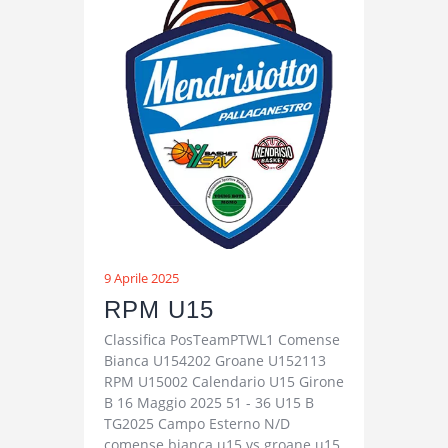
9 Aprile 2025
RPM U15
Classifica PosTeamPTWL1 Comense
Bianca U154202 Groane U152113
RPM U15002 Calendario U15 Girone
B 16 Maggio 2025 51 - 36 U15 B
TG2025 Campo Esterno N/D
comense bianca u15 vs groane u15